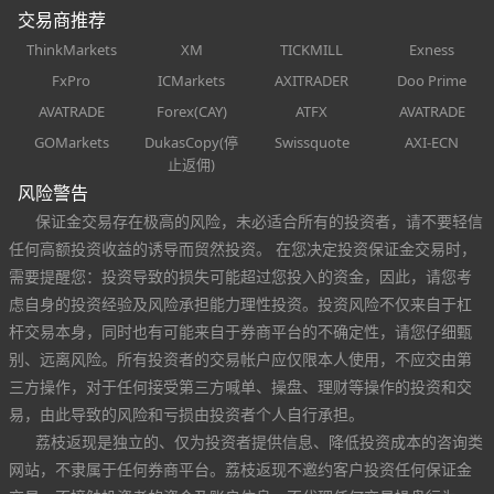
交易商推荐
ThinkMarkets
XM
TICKMILL
Exness
FxPro
ICMarkets
AXITRADER
Doo Prime
AVATRADE
Forex(CAY)
ATFX
AVATRADE
GOMarkets
DukasCopy(停
Swissquote
AXI-ECN
止返佣)
风险警告
保证金交易存在极高的风险，未必适合所有的投资者，请不要轻信
任何高额投资收益的诱导而贸然投资。 在您决定投资保证金交易时，
需要提醒您：投资导致的损失可能超过您投入的资金，因此，请您考
虑自身的投资经验及风险承担能力理性投资。投资风险不仅来自于杠
杆交易本身，同时也有可能来自于券商平台的不确定性，请您仔细甄
别、远离风险。所有投资者的交易帐户应仅限本人使用，不应交由第
三方操作，对于任何接受第三方喊单、操盘、理财等操作的投资和交
易，由此导致的风险和亏损由投资者个人自行承担。
荔枝返现是独立的、仅为投资者提供信息、降低投资成本的咨询类
网站，不隶属于任何券商平台。荔枝返现不邀约客户投资任何保证金