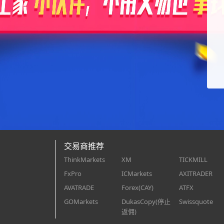
交易商推荐
ThinkMarkets
XM
TICKMILL
FxPro
ICMarkets
AXITRADER
AVATRADE
Forex(CAY)
ATFX
GOMarkets
DukasCopy(停止
Swissquote
返佣)