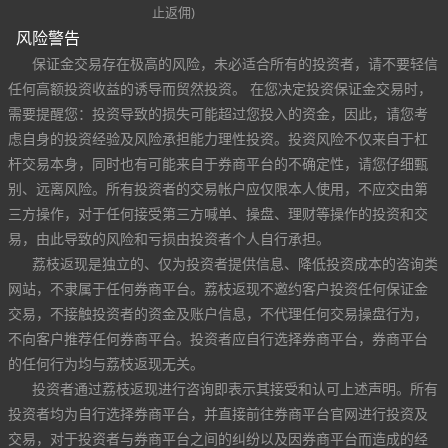
止返佣)
风险警告
保证金交易存在极高的风险，未必适合所有的投资者，请不要轻信
任何高额投资收益的诱导而贸然投资。 在您决定投资保证金交易时，
需要提醒您：投资导致的损失可能超过您投入的资金，因此，请您考
虑自身的投资经验及风险承担能力理性投资。投资风险不仅来自于杠
杆交易本身，同时也有可能来自于券商平台的不确定性，请您仔细甄
别、远离风险。所有投资者的交易帐户应仅限本人使用，不应交由第
三方操作，对于任何接受第三方喊单、操盘、理财等操作的投资和交
易，由此导致的风险和亏损由投资者个人自行承担。
荔枝返现是独立的、仅为投资者提供信息、降低投资成本的咨询类
网站，不隶属于任何券商平台。荔枝返现不邀约客户投资任何保证金
交易，不接触投资者的资金及账户信息，不代理任何交易操盘行为，
不向客户推荐任何券商平台。投资者应自行选择券商平台，券商平台
的任何行为均与荔枝返现无关。
投资者通过荔枝返现进行咨询即表示其接受和认可上述声明。所有
投资者均为自行选择券商平台，并直接前往券商平台官网进行投资及
交易，对于投资者与券商平台之间的纠纷以及因券商平台而造成的经