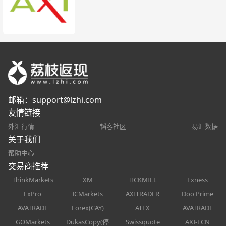
邮箱：
support@lzhi.com
友情链接
外汇行情
韬客社区
易汇数据
关于我们
帮助中心
交易商推荐
ThinkMarkets
XM
TICKMILL
Exness
FxPro
ICMarkets
AXITRADER
Doo Prime
AVATRADE
Forex(CAY)
ATFX
AVATRADE
GOMarkets
DukasCopy(停
Swissquote
AXI-ECN