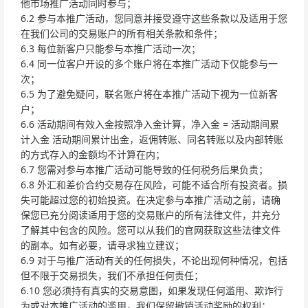
他市场推广活动同时参与；
6.2 参与本推广活动，您同意并接受遵守这些条款以及适用于您
在我们公司的交易账户的所有相关条款和条件；
6.3 每位新客户只能参与本推广活动一次；
6.4 同一位客户开设的多个账户将在本推广活动下仅能参与一
次；
6.5 为了避免疑问，联名账户将在本推广活动下视为一位新客
户；
6.6 活动期间有效入金按照净入金计算，净入金 = 活动期间累
计入金 活动期间累计出金，返佣转账、同名转账以及内部转账
的方式存入的金额均不计算在内；
6.7 您需对参与本推广活动可能导致的任何税务后果负责；
6.8 外汇和差价合约交易存在风险，可能不适合所有投资者。损
失可能超过您的初始投资。在决定参与本推广活动之前，请确
保您已充分阅读适用于您的交易账户的所有法律文件，并充分
了解其中包含的风险。您可以从我们的官网获取这些法律文件
的副本。如有必要，请寻求独立建议；
6.9 对于与推广活动有关的任何损失，不论出现何种情况，包括
但不限于交易损失，我们不承担任何责任；
6.10 您必须持有真实的交易意图，如果发现任何滥用、欺诈行
为或对本推广活动的滥用，我们保留撤销活动奖励的权利；