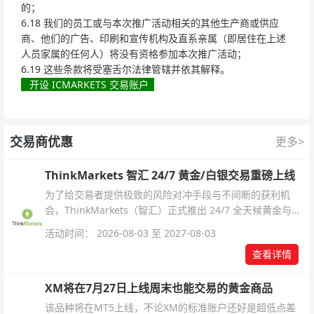
的；
6.18 我们的员工或与本次推广活动相关的其他生产商或供应
商、他们的广告、印刷和宣传机构及直系亲属（即居住在上述
人员家属的任何人）将没有资格参加本次推广活动；
6.19 这些条款将受塞舌尔法律管辖并依其解释。
开设 ICMARKETS 交易账户
交易商优惠
更多>
ThinkMarkets 智汇 24/7 黄金/白银交易重磅上线
为了给交易者提供极致的风险对冲手段与不间断的获利机
会，ThinkMarkets（智汇）正式推出 24/7 全天候黄金与白
银交易！本文将为您详细拆解本次升级的核心交易品种、杠
活动时间： 2026-08-03 至 2027-08-03
杆配置、支持软件及交易细则。
查看详情
XM将在7月27日上线周末也能交易的黄金商品
该品种将在MT5上线，不论XM的标准账户还好是超低点差