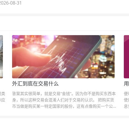
026-08-31
外汇到底在交易什么
用
很类
答案其实很简单，就是交易“金钱”。因为你不是购买东西本
便
你应
身，所以这种交易会混淆人们对于交易的认识。 把购买货
使
币当做是购买某一特定国家的股份，这有点像购买一个公司
息
的股票一样。货币的价格直接反映市场对于一国当前以及未
息
来经济状况的判断。