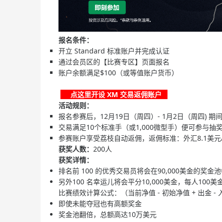
报名条件：
开立 Standard 标准账户并完成认证​
通过会员区的【比赛专区】页面报名​
账户余额满足$100（或等值账户货币）​
点这里开设 XM 交易返佣账户
活动规则：​
报名参赛后，12月19日（周四）- 1月2日（周四) 
交易满足10个标准手（或1,000微型手）便可参与抽奖
参赛账户享受荔枝自动返佣，返佣标准：外汇8.1美元/
获奖人数：
200人
获奖详情：
排名前 100 的优秀交易员将会在90,000美金的奖金
另外100 名幸运儿将会平分10,000美金，每人100美
比赛绩效计算公式：（当前净值 - 初始净值 + 出金 
即使未能夺冠也有高额奖金
奖金池翻倍，总额高达10万美元