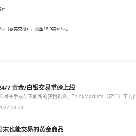
升
美元
手（欧美交易），黄金18.9美元/手。
汇 24/7 黄金/白银交易重磅上线
冲手段与不间断的获利机会，ThinkMarkets（智汇）正式推出
细拆解本次升级的核心交易品种、杠杆配置、支持软件及交易细
027-08-03
线周末也能交易的黄金商品