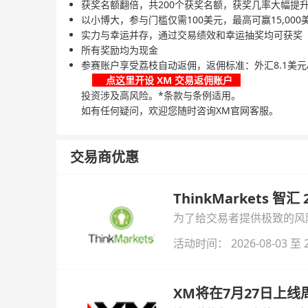
获奖名额翻倍，共200个获奖名额，获奖几率大幅提
以小博大，参与门槛仅需100美元，最高可赢15,000
实力与幸运并存，通过交易绩效和幸运抽奖均可获奖
所有奖励均为现金
参赛账户享受荔枝自动返佣，返佣标准：外汇8.1美元/
点这里开设 XM 交易返佣账户
投资涉及高风险。*条款与条例适用。
如有任何疑问，欢迎您随时咨询XM官网客服。
交易商优惠
ThinkMarkets 智
为了给交易者提供极致的风险对
与白银交易！本文将为您详
活动时间： 2026-08-03 至 2
XM将在7月27日上