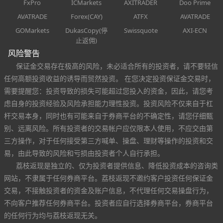
FxPro
ICMarkets
AXITRADER
Doo Prime
AVATRADE
Forex(CAY)
ATFX
AVATRADE
GOMarkets
DukasCopy(停
Swissquote
AXI-ECN
止返佣)
风险警告
保证金交易存在极高的风险，未必适合所有的投资者，请不要轻信
任何高额投资收益的诱导而贸然投资。 在您决定投资保证金交易时，
需要提醒您：投资导致的损失可能超过您投入的资金，因此，请您考
虑自身的投资经验及风险承担能力理性投资。投资风险不仅来自于杠
杆交易本身，同时也有可能来自于券商平台的不确定性，请您仔细甄
别、远离风险。所有投资者的交易帐户应仅限本人使用，不应交由第
三方操作，对于任何接受第三方喊单、操盘、理财等操作的投资和交
易，由此导致的风险和亏损由投资者个人自行承担。
荔枝返现是独立的、仅为投资者提供信息、降低投资成本的咨询类
网站，不隶属于任何券商平台。荔枝返现不邀约客户投资任何保证金
交易，不接触投资者的资金及账户信息，不代理任何交易操盘行为，
不向客户推荐任何券商平台。投资者应自行选择券商平台，券商平台
的任何行为均与荔枝返现无关。