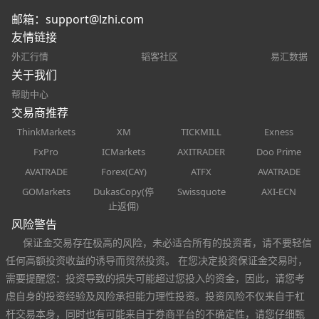
邮箱：
support@lzhi.com
友情链接
外汇行情
韬客社区
易汇数据
关于我们
帮助中心
交易商推荐
ThinkMarkets
XM
TICKMILL
Exness
FxPro
ICMarkets
AXITRADER
Doo Prime
AVATRADE
Forex(CAY)
ATFX
AVATRADE
GOMarkets
DukasCopy(停
Swissquote
AXI-ECN
止返佣)
风险警告
保证金交易存在极高的风险，未必适合所有的投资者，请不要轻信
任何高额投资收益的诱导而贸然投资。 在您决定投资保证金交易时，
需要提醒您：投资导致的损失可能超过您投入的资金，因此，请您考
虑自身的投资经验及风险承担能力理性投资。投资风险不仅来自于杠
杆交易本身，同时也有可能来自于券商平台的不确定性，请您仔细甄