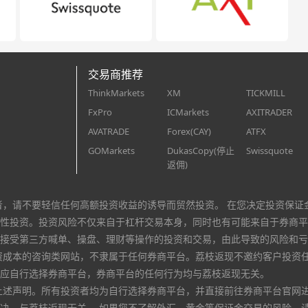
交易商推荐
ThinkMarkets
XM
TICKMILL
FxPro
ICMarkets
AXITRADER
AVATRADE
Forex(CAY)
ATFX
GOMarkets
DukasCopy(停止
Swissquote
返佣)
者，请不要轻信任何高额投资收益的诱导而贸然投资。 在您决定投资保证
性投资。投资风险不仅来自于杠杆交易本身，同时也有可能来自于券商平
接受第三方喊单、操盘、理财等操作的投资和交易，由此导致的风险和亏
资成本的咨询类网站，不隶属于任何券商平台。荔枝返现不邀约客户投资
应自行选择券商平台，券商平台的任何行为均与荔枝返现无关。
上述声明。所有投资者均为自行选择券商平台，并直接前往券商平台官网
决，与荔枝返现无关。 如果您不了解外汇、黄金等保证金交易的风险，