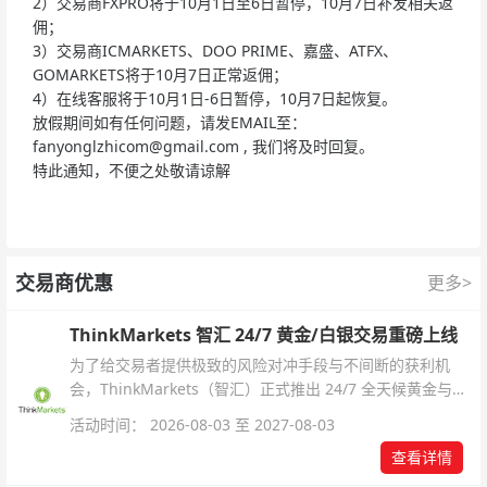
2）交易商FXPRO将于10月1日至6日暂停，10月7日补发相关返
佣；
3）交易商ICMARKETS、DOO PRIME、嘉盛、ATFX、
GOMARKETS将于10月7日正常返佣；
4）在线客服将于10月1日-6日暂停，10月7日起恢复。
放假期间如有任何问题，请发EMAIL至：
fanyonglzhicom@gmail.com
, 我们将及时回复。
特此通知，不便之处敬请谅解
交易商优惠
更多>
ThinkMarkets 智汇 24/7 黄金/白银交易重磅上线
为了给交易者提供极致的风险对冲手段与不间断的获利机
会，ThinkMarkets（智汇）正式推出 24/7 全天候黄金与白
银交易！本文将为您详细拆解本次升级的核心交易品种、杠
活动时间： 2026-08-03 至 2027-08-03
杆配置、支持软件及交易细则。
查看详情