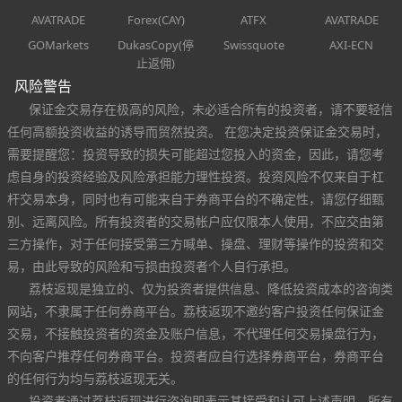
AVATRADE
Forex(CAY)
ATFX
AVATRADE
GOMarkets
DukasCopy(停
Swissquote
AXI-ECN
止返佣)
风险警告
保证金交易存在极高的风险，未必适合所有的投资者，请不要轻信
任何高额投资收益的诱导而贸然投资。 在您决定投资保证金交易时，
需要提醒您：投资导致的损失可能超过您投入的资金，因此，请您考
虑自身的投资经验及风险承担能力理性投资。投资风险不仅来自于杠
杆交易本身，同时也有可能来自于券商平台的不确定性，请您仔细甄
别、远离风险。所有投资者的交易帐户应仅限本人使用，不应交由第
三方操作，对于任何接受第三方喊单、操盘、理财等操作的投资和交
易，由此导致的风险和亏损由投资者个人自行承担。
荔枝返现是独立的、仅为投资者提供信息、降低投资成本的咨询类
网站，不隶属于任何券商平台。荔枝返现不邀约客户投资任何保证金
交易，不接触投资者的资金及账户信息，不代理任何交易操盘行为，
不向客户推荐任何券商平台。投资者应自行选择券商平台，券商平台
的任何行为均与荔枝返现无关。
投资者通过荔枝返现进行咨询即表示其接受和认可上述声明。所有