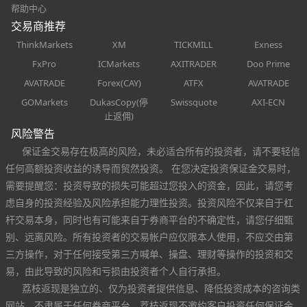
帮助中心
交易商推荐
ThinkMarkets
XM
TICKMILL
Exness
FxPro
ICMarkets
AXITRADER
Doo Prime
AVATRADE
Forex(CAY)
ATFX
AVATRADE
GOMarkets
DukasCopy(停
Swissquote
AXI-ECN
止返佣)
风险警告
保证金交易存在极高的风险，未必适合所有的投资者，请不要轻信
任何高额投资收益的诱导而贸然投资。 在您决定投资保证金交易时，
需要提醒您：投资导致的损失可能超过您投入的资金，因此，请您考
虑自身的投资经验及风险承担能力理性投资。投资风险不仅来自于杠
杆交易本身，同时也有可能来自于券商平台的不确定性，请您仔细甄
别、远离风险。所有投资者的交易帐户应仅限本人使用，不应交由第
三方操作，对于任何接受第三方喊单、操盘、理财等操作的投资和交
易，由此导致的风险和亏损由投资者个人自行承担。
荔枝返现是独立的、仅为投资者提供信息、降低投资成本的咨询类
网站，不隶属于任何券商平台。荔枝返现不邀约客户投资任何保证金