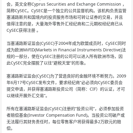
会，英文全称Cyprus Securities and Exchange Commission ，
简称CySEC。CySEC是一个独立的公共监督机构。该机构负责监管
塞浦路斯共和国境内的投资服务市场和可转让证券的交易，并且
值得注意的是，大量海外零售外汇经纪商和二元期权经纪商已从
CySEC获得注册 。
当塞浦路斯证监会(CySEC)于2004年成为欧盟成员时，CySEC同时
成为欧洲MiFID(Markets in Financial Instruments Directive)法
规的一部分，使在CySEC注册的公司可以进入所有欧洲市场，因
此CySEC完全摆脱了以往“避税天堂”的形象。
塞浦路斯证监会(CySEC)为了营造良好的金融环境不断努力。2009
年6月17号CySEC发布文件，要求经纪商“必必须向CySEC委员会
提交申请，并获得塞浦路斯投资公司（简称：CIF）的认证，才可
以继续开展外汇交易”。
所有在塞浦路斯证监会(CySEC)注册的“投资公司”，必须参加投资
者赔偿基金(Investor Compensation Fund)。当投资公司破产或
无法履行其财务责任时，每位零售客户将获得最多2万欧元的赔
偿。