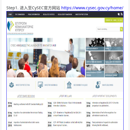
Step1. 进入至CySEC官方网站
https://www.cysec.gov.cy/home/