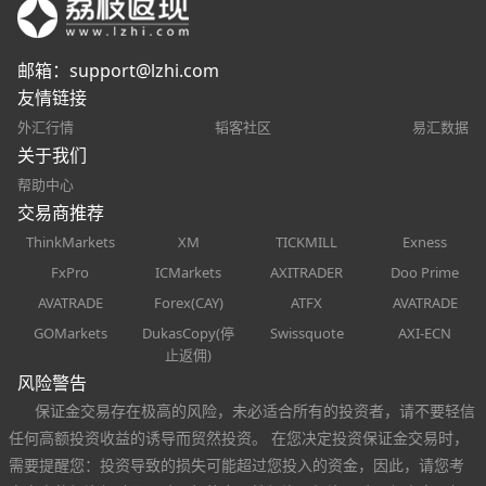
邮箱：
support@lzhi.com
友情链接
外汇行情
韬客社区
易汇数据
关于我们
帮助中心
交易商推荐
ThinkMarkets
XM
TICKMILL
Exness
FxPro
ICMarkets
AXITRADER
Doo Prime
AVATRADE
Forex(CAY)
ATFX
AVATRADE
GOMarkets
DukasCopy(停
Swissquote
AXI-ECN
止返佣)
风险警告
保证金交易存在极高的风险，未必适合所有的投资者，请不要轻信
任何高额投资收益的诱导而贸然投资。 在您决定投资保证金交易时，
需要提醒您：投资导致的损失可能超过您投入的资金，因此，请您考