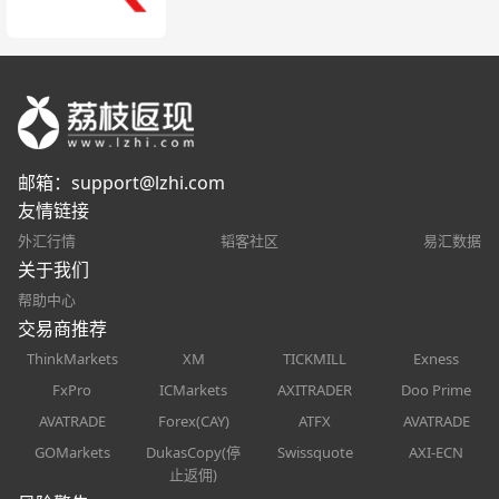
邮箱：
support@lzhi.com
友情链接
外汇行情
韬客社区
易汇数据
关于我们
帮助中心
交易商推荐
ThinkMarkets
XM
TICKMILL
Exness
FxPro
ICMarkets
AXITRADER
Doo Prime
AVATRADE
Forex(CAY)
ATFX
AVATRADE
GOMarkets
DukasCopy(停
Swissquote
AXI-ECN
止返佣)