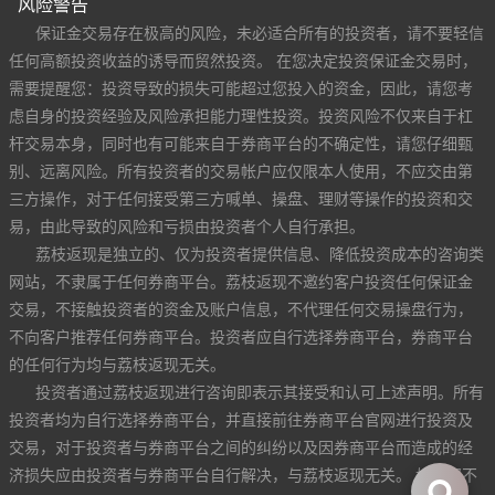
风险警告
保证金交易存在极高的风险，未必适合所有的投资者，请不要轻信
任何高额投资收益的诱导而贸然投资。 在您决定投资保证金交易时，
需要提醒您：投资导致的损失可能超过您投入的资金，因此，请您考
虑自身的投资经验及风险承担能力理性投资。投资风险不仅来自于杠
杆交易本身，同时也有可能来自于券商平台的不确定性，请您仔细甄
别、远离风险。所有投资者的交易帐户应仅限本人使用，不应交由第
三方操作，对于任何接受第三方喊单、操盘、理财等操作的投资和交
易，由此导致的风险和亏损由投资者个人自行承担。
荔枝返现是独立的、仅为投资者提供信息、降低投资成本的咨询类
网站，不隶属于任何券商平台。荔枝返现不邀约客户投资任何保证金
交易，不接触投资者的资金及账户信息，不代理任何交易操盘行为，
不向客户推荐任何券商平台。投资者应自行选择券商平台，券商平台
的任何行为均与荔枝返现无关。
投资者通过荔枝返现进行咨询即表示其接受和认可上述声明。所有
投资者均为自行选择券商平台，并直接前往券商平台官网进行投资及
交易，对于投资者与券商平台之间的纠纷以及因券商平台而造成的经
济损失应由投资者与券商平台自行解决，与荔枝返现无关。 如果您不